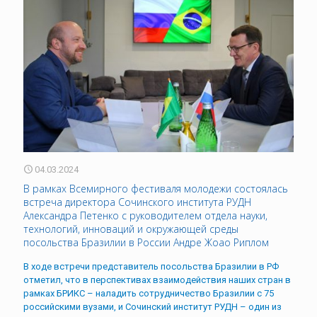
04.03.2024
В рамках Всемирного фестиваля молодежи состоялась
встреча директора Сочинского института РУДН
Александра Петенко с руководителем отдела науки,
технологий, инноваций и окружающей среды
посольства Бразилии в России Андре Жоао Риплом
В ходе встречи представитель посольства Бразилии в РФ
отметил, что в перспективах взаимодействия наших стран в
рамках БРИКС – наладить сотрудничество Бразилии с 75
российскими вузами, и Сочинский институт РУДН – один из