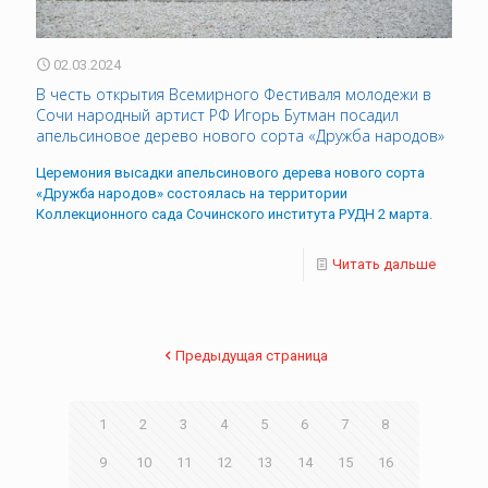
02.03.2024
В честь открытия Всемирного Фестиваля молодежи в
Сочи народный артист РФ Игорь Бутман посадил
апельсиновое дерево нового сорта «Дружба народов»
Церемония высадки апельсинового дерева нового сорта
«Дружба народов» состоялась на территории
Коллекционного сада Сочинского института РУДН 2 марта.
Читать дальше
Предыдущая страница
1
2
3
4
5
6
7
8
9
10
11
12
13
14
15
16