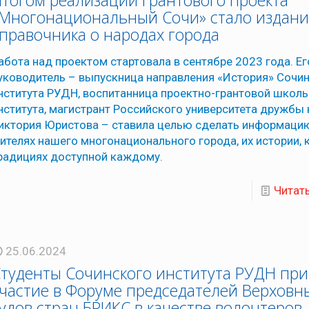
тогом реализации грантового проекта
Многонациональный Сочи» стало издани
правочника о народах города
абота над проектом стартовала в сентябре 2023 года. Ег
уководитель – выпускница направления «История» Сочи
нститута РУДН, воспитанница проектно-грантовой школ
нститута, магистрант Российского университета дружбы
иктория Юристова – ставила целью сделать информаци
ителях нашего многонационального города, их истории, к
радициях доступной каждому.
Читат
25.06.2024
туденты Сочинского института РУДН пр
частие в Форуме председателей Верховн
удов стран БРИКС в качестве волонтеров