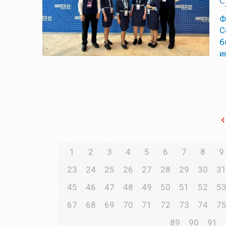
Ф
С
б
и
1
2
3
4
5
6
7
8
9
23
24
25
26
27
28
29
30
3
45
46
47
48
49
50
51
52
5
67
68
69
70
71
72
73
74
7
89
90
91