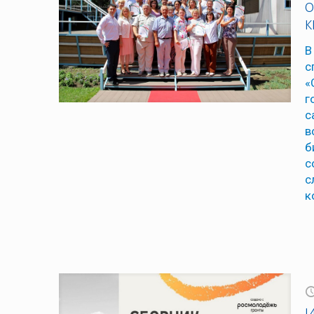
о
В
с
«
г
с
в
б
с
с
к