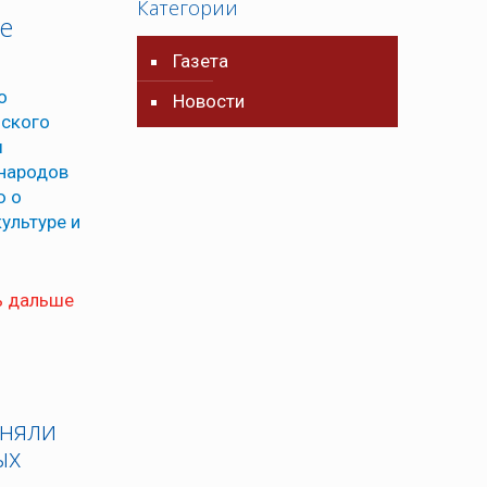
Категории
е
Газета
о
Новости
нского
ы
 народов
ю о
ультуре и
ь дальше
иняли
ых