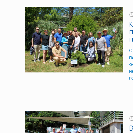
К
п
п
С
п
о
и
г
В