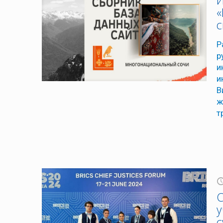
И
«
с
Р
р
и
и
В
ж
т
С
у
с