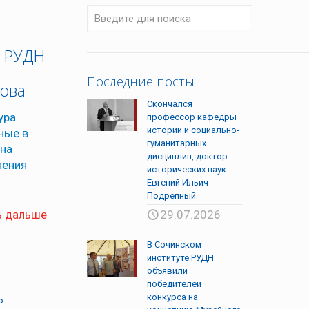
а РУДН
Последние посты
рова
Скончался
ура
профессор кафедры
истории и социально-
ные в
гуманитарных
 на
дисциплин, доктор
ления
исторических наук
Евгений Ильич
Подрепный
ь дальше
29.07.2026
В Сочинском
институте РУДН
объявили
победителей
ь
конкурса на