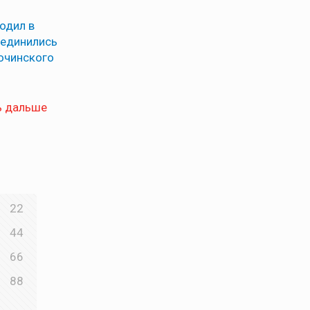
одил в
оединились
очинского
ь дальше
22
44
66
88