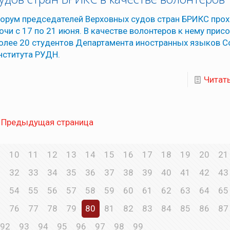
орум председателей Верховных судов стран БРИКС прох
очи с 17 по 21 июня. В качестве волонтеров к нему прис
олее 20 студентов Департамента иностранных языков С
нститута РУДН.
Читат
Предыдущая страница
10
11
12
13
14
15
16
17
18
19
20
21
1
32
33
34
35
36
37
38
39
40
41
42
43
3
54
55
56
57
58
59
60
61
62
63
64
65
5
76
77
78
79
80
81
82
83
84
85
86
87
92
93
94
95
96
97
98
99