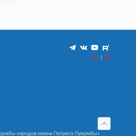
RU
|
EN
 дружбы народов имени Патриса Лумумбы»