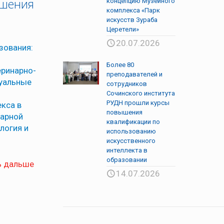
ышения
концепцию Музейного
комплекса «Парк
искусств Зураба
Церетели»
20.07.2026
зования:
Более 80
еринарно-
преподавателей и
туальные
сотрудников
Сочинского института
РУДН прошли курсы
кса в
повышения
нарной
квалификации по
логия и
использованию
искусственного
интеллекта в
образовании
ь дальше
14.07.2026