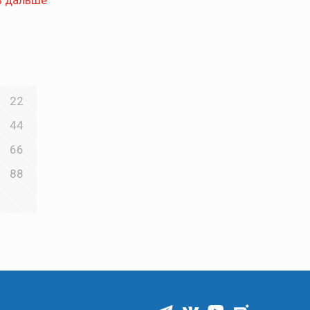
ь дальше
22
44
66
88