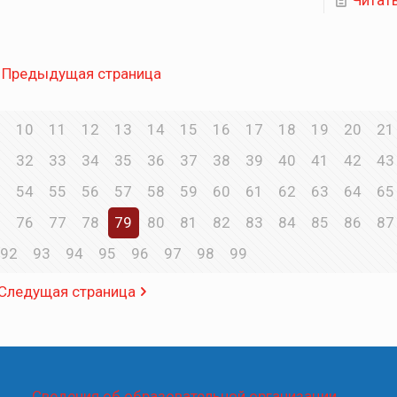
Читат
Предыдущая страница
10
11
12
13
14
15
16
17
18
19
20
21
1
32
33
34
35
36
37
38
39
40
41
42
43
3
54
55
56
57
58
59
60
61
62
63
64
65
5
76
77
78
79
80
81
82
83
84
85
86
87
92
93
94
95
96
97
98
99
Следущая страница
Сведения об образовательной организации