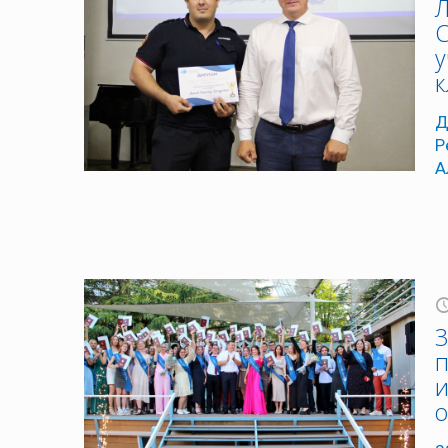
Л
С
у
к
Д
Р
А
3
п
и