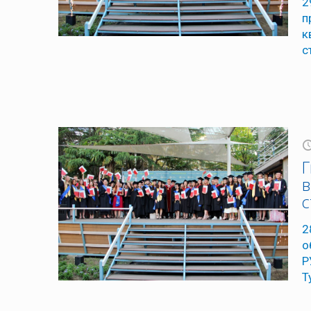
2
п
к
с
Г
в
с
2
о
Р
Т