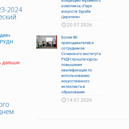
концепцию Музейного
комплекса «Парк
23-2024
искусств Зураба
еский
Церетели»
20.07.2026
едие»
Более 80
а РУДН
преподавателей и
сотрудников
Сочинского института
РУДН прошли курсы
ь дальше
повышения
квалификации по
использованию
искусственного
интеллекта в
образовании
14.07.2026
ого
днем