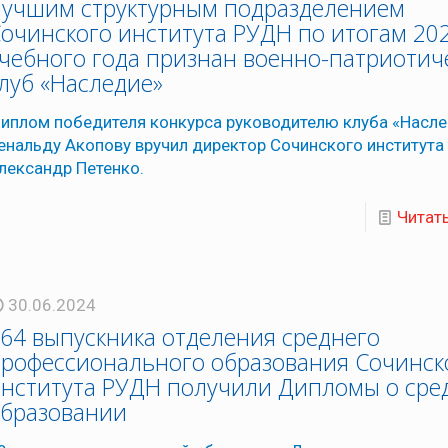
учшим структурным подразделением
очинского института РУДН по итогам 20
чебного года признан военно-патриотич
луб «Наследие»
иплом победителя конкурса руководителю клуба «Насл
енальду Акопову вручил директор Сочинского институт
лександр Петенко.
Читат
30.06.2024
64 выпускника отделения среднего
рофессионального образования Сочинск
нститута РУДН получили Дипломы о сре
образовании