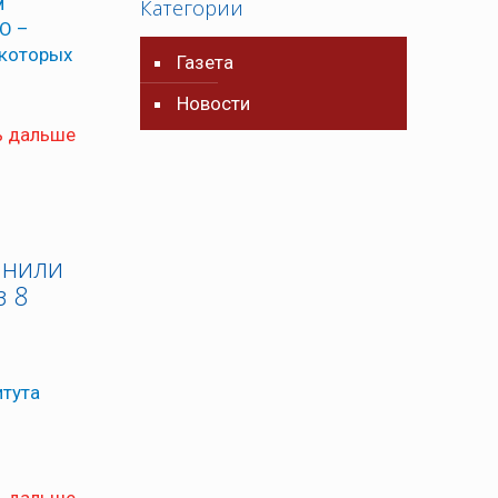
м
Категории
О –
 которых
Газета
Новости
ь дальше
лнили
з 8
итута