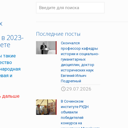
х
Последние посты
 в 2023-
вете
Скончался
профессор кафедры
истории и социально-
ы такие
гуманитарных
чество
дисциплин, доктор
ународная
исторических наук
вая и
Евгений Ильич
Подрепный
29.07.2026
ь дальше
В Сочинском
институте РУДН
объявили
победителей
конкурса на