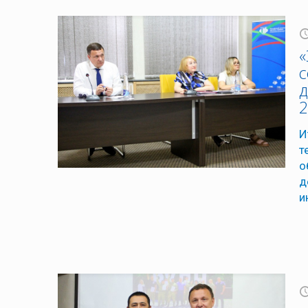
«
с
д
2
И
т
о
д
и