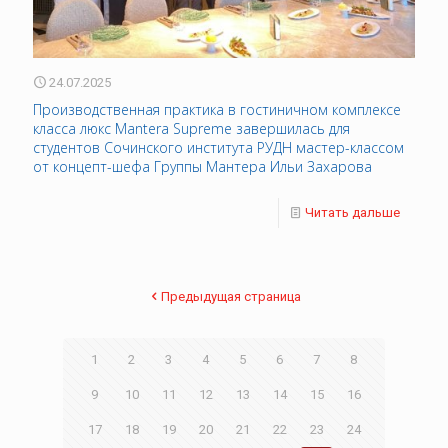
24.07.2025
Производственная практика в гостиничном комплексе
класса люкс Mantera Supreme завершилась для
студентов Сочинского института РУДН мастер-классом
от концепт-шефа Группы Мантера Ильи Захарова
Читать дальше
Предыдущая страница
1
2
3
4
5
6
7
8
9
10
11
12
13
14
15
16
17
18
19
20
21
22
23
24