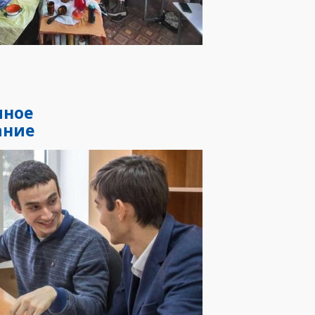
мное
ание