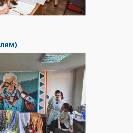
слям)