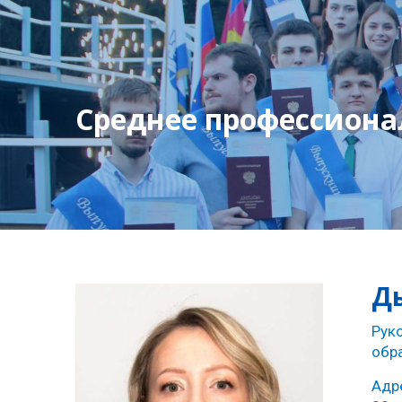
Среднее профессиона
Д
Рук
обр
Адре