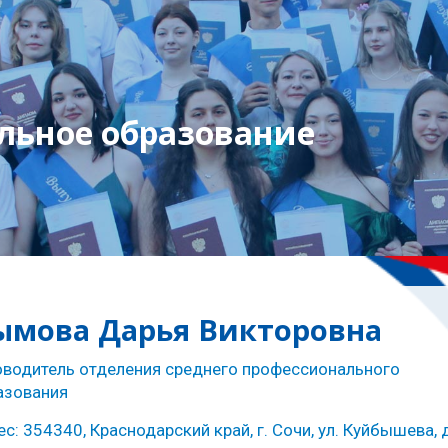
льное образование
ымова Дарья Викторовна
оводитель отделения среднего профессионального
азования
с: 354340, Краснодарский край, г. Сочи, ул. Куйбышева,