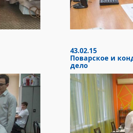
43.02.15
и
Поварское и кон
дело