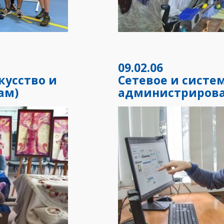
09.02.06
кусство и
Сетевое и систе
ам)
администриров