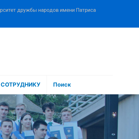
ерситет дружбы народов имени Патриса
СОТРУДНИКУ
Поиск