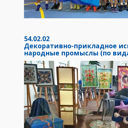
54.02.02
Декоративно-прикладное ис
народные промыслы (по вид