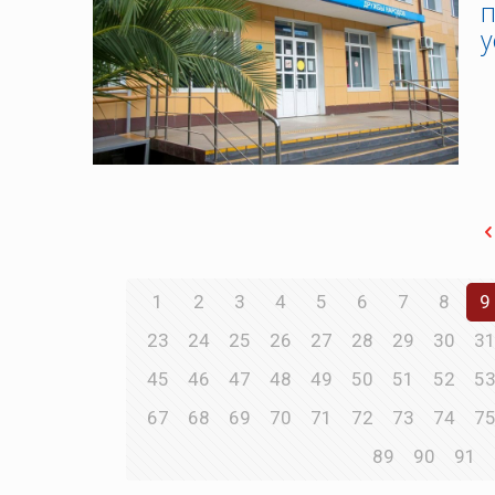
п
у
1
2
3
4
5
6
7
8
9
23
24
25
26
27
28
29
30
3
45
46
47
48
49
50
51
52
5
67
68
69
70
71
72
73
74
7
89
90
91