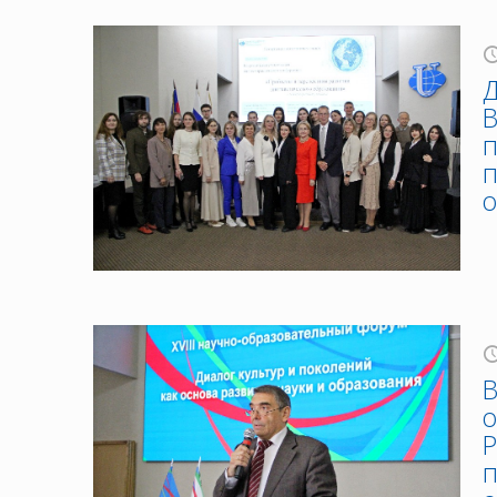
Д
В
п
п
о
В
о
Р
п