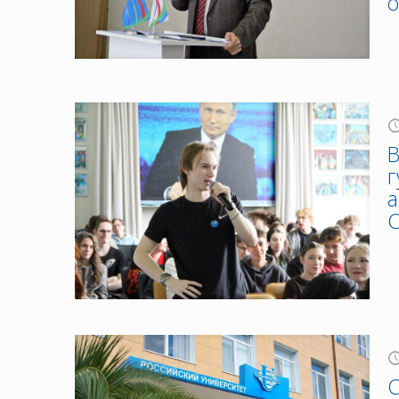
о
В
г
а
С
С