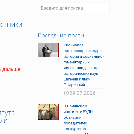
астники
Последние посты
Скончался
профессор кафедры
истории и социально-
гуманитарных
дисциплин, доктор
ь дальше
исторических наук
Евгений Ильич
Подрепный
29.07.2026
В Сочинском
итута
институте РУДН
р и
объявили
победителей
конкурса на