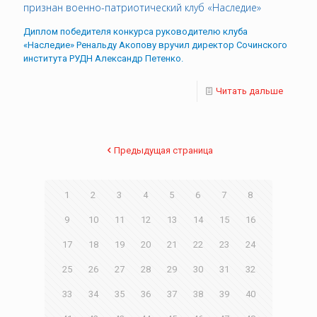
признан военно-патриотический клуб «Наследие»
Диплом победителя конкурса руководителю клуба
«Наследие» Ренальду Акопову вручил директор Сочинского
института РУДН Александр Петенко.
Читать дальше
Предыдущая страница
1
2
3
4
5
6
7
8
9
10
11
12
13
14
15
16
17
18
19
20
21
22
23
24
25
26
27
28
29
30
31
32
33
34
35
36
37
38
39
40