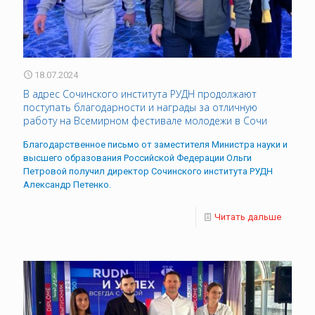
18.07.2024
В адрес Сочинского института РУДН продолжают
поступать благодарности и награды за отличную
работу на Всемирном фестивале молодежи в Сочи
Благодарственное письмо от заместителя Министра науки и
высшего образования Российской Федерации Ольги
Петровой получил директор Сочинского института РУДН
Александр Петенко.
Читать дальше