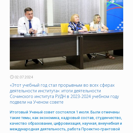
02.07.2024
«Этот учебный год стал прорывным во всех сферах
деятельности института»: итоги деятельности
Сочинского института РУДН в 2023-2024 учебном году
подвели на Ученом совете
Итоговый Ученый совет состоялся 1 июля. Были отмечены
такие темы, как экономика, кадровый состав, студенчество,
качество образование, цифровизация, научная, внеучебная и
международная деятельность, работа Проектно-грантовой