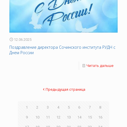
12.06.2025
Поздравление директора Сочинского института РУДН с
Днем России
Читать дальше
Предыдущая страница
1
2
3
4
5
6
7
8
9
10
11
12
13
14
15
16