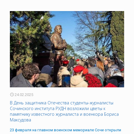
24.02.2025
В День защитника Отечества студенты-журналисты
Сочинского института РУДН возложили цветы к
памятнику известного журналиста и военкора Бориса
Максудова
23 февраля на главном воинском мемориале Сочи открыли