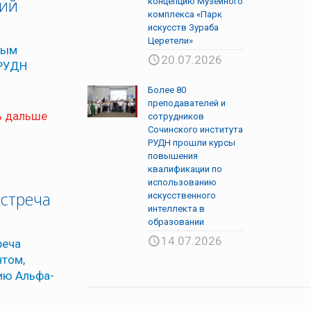
кий
концепцию Музейного
комплекса «Парк
искусств Зураба
Церетели»
ным
20.07.2026
 РУДН
Более 80
преподавателей и
ь дальше
сотрудников
Сочинского института
РУДН прошли курсы
повышения
квалификации по
использованию
встреча
искусственного
интеллекта в
образовании
14.07.2026
реча
нтом,
ию Альфа-