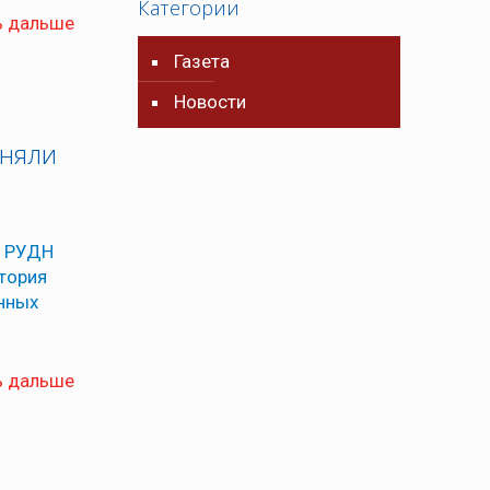
Категории
ь дальше
Газета
Новости
иняли
а РУДН
стория
нных
ь дальше