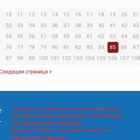
10
11
12
13
14
15
16
17
18
19
20
21
1
32
33
34
35
36
37
38
39
40
41
42
43
3
54
55
56
57
58
59
60
61
62
63
64
65
5
76
77
78
79
80
81
82
83
84
85
86
87
6
97
98
99
100
101
102
103
104
105
106
107
10
Следущая страница
Сведения об образовательной организации
Противодействие терроризму и экстремизму
Противодействие коррупции
Политика РУДН в отношении обработки
персональных данных