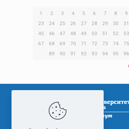
1
2
3
4
5
6
7
8
9
23
24
25
26
27
28
29
30
3
45
46
47
48
49
50
51
52
5
67
68
69
70
71
72
73
74
7
89
90
91
92
93
94
95
9