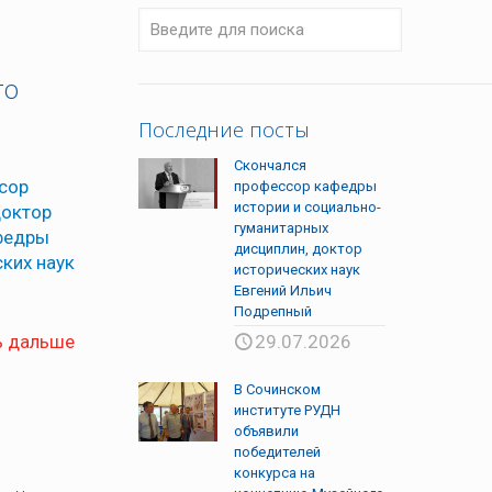
го
и
Последние посты
Скончался
ссор
профессор кафедры
истории и социально-
доктор
гуманитарных
афедры
дисциплин, доктор
ских наук
исторических наук
Евгений Ильич
Подрепный
ь дальше
29.07.2026
В Сочинском
институте РУДН
объявили
победителей
конкурса на