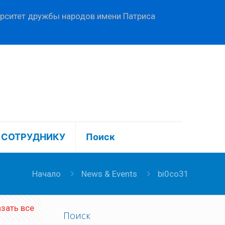
ерситет дружбы народов имени Патриса
СОТРУДНИКУ
Поиск
Начало
News & Events
bi0co31
зать все
Поиск