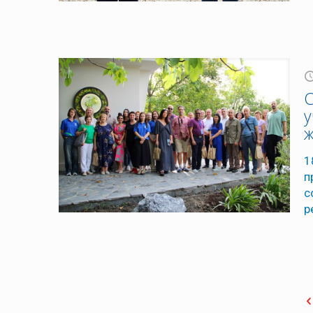
С
у
ж
1
п
с
р