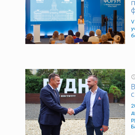
п
ф
V
у
б
В
с
2
д
р
Б