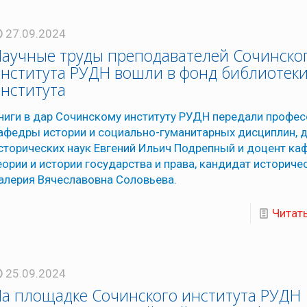
27.09.2024
аучные труды преподавателей Сочинско
нститута РУДН вошли в фонд библиотек
нститута
ниги в дар Сочинскому институту РУДН передали профе
афедры истории и социально-гуманитарных дисциплин, 
сторических наук Евгений Ильич Подрепный и доцент к
еории и истории государства и права, кандидат историче
алерия Вячеславовна Соловьева.
Читат
25.09.2024
а площадке Сочинского института РУДН