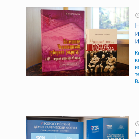
Н
и
и
К
к
и
т
В
Н