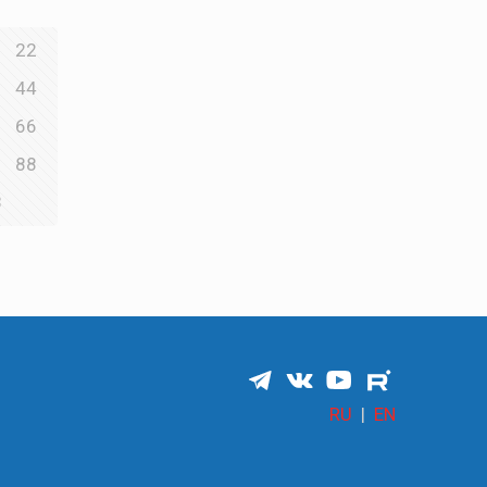
22
44
66
88
8
RU
|
EN