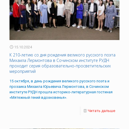
15.10.2024
К 210-летию со дня рождения великого русского поэта
Михаила Лермонтова в Сочинском институте РУДН
проходит серия образовательно-просветительских
мероприятий
15 октября, в день рождения великого русского поэта и
прозаика Михаила Юрьевича Лермонтова, в Сочинском
институте РУДН прошла историко-литературная гостиная
«Мятежный гений вдохновенья».
Читать дальше