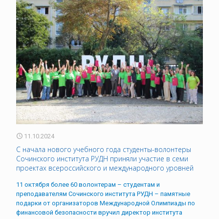
11.10.2024
С начала нового учебного года студенты-волонтеры
Сочинского института РУДН приняли участие в семи
проектах всероссийского и международного уровней
11 октября более 60 волонтерам – студентам и
преподавателям Сочинского института РУДН – памятные
подарки от организаторов Международной Олимпиады по
финансовой безопасности вручил директор института