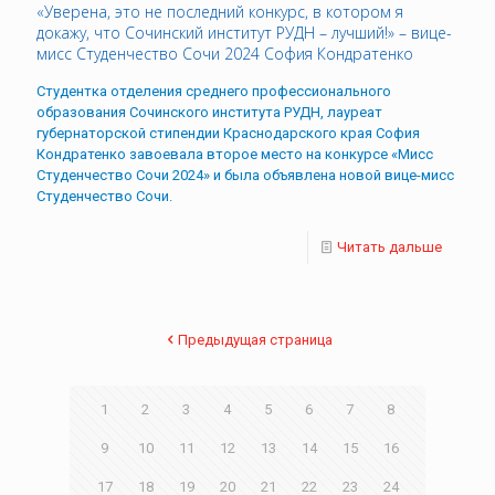
«Уверена, это не последний конкурс, в котором я
докажу, что Сочинский институт РУДН – лучший!» – вице-
мисс Студенчество Сочи 2024 София Кондратенко
Студентка отделения среднего профессионального
образования Сочинского института РУДН, лауреат
губернаторской стипендии Краснодарского края София
Кондратенко завоевала второе место на конкурсе «Мисс
Студенчество Сочи 2024» и была объявлена новой вице-мисс
Студенчество Сочи.
Читать дальше
Предыдущая страница
1
2
3
4
5
6
7
8
9
10
11
12
13
14
15
16
17
18
19
20
21
22
23
24