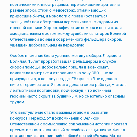
поэтическими иллюстрациями, переносившими зрителя в
разные эпохи. Стихи о медсёстрах, отмачивающих
приросшие бинты, и монологи о праве «оставаться
женщиной» под обстрелами перекликались с кадрами из
военной хроники. Хореографические номера и песни стали
эмоциональным мостом между судьбами санитарок Великой
Отечественной войны и современного фельдшера скорой,
ушедшей добровольцем на передовую.
Особое внимание было уделено мотиву выбора. Людмила
Болилая, 15 лет проработавшая фельдшером в службе
скорой помощи, добровольно пришла в военкомат,
подписала контракт и отправилась в зону СВО – не по
принуждению, а по зову сердца. Её фраза: «Я не сделала
ничего героического. Я просто делала свою работу», – стала
лейтмотивом постановки, подчеркнув, что истинный
героизм часто скрыт за будничным, но смертельно опасным
трудом.
Это выступление стало важным этапом в развитии
конкурса. Переход от воспоминаний о Великой
Отечественной к осмыслению современной истории показал
преемственность поколений российских защитников. Финал
постановки, завершившийся общей песней «Родина-Мать»,