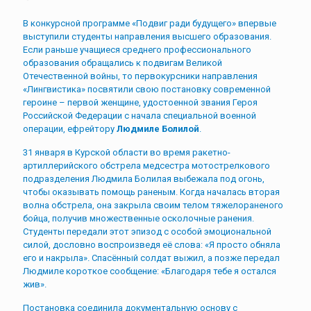
В конкурсной программе «Подвиг ради будущего» впервые
выступили студенты направления высшего образования.
Если раньше учащиеся среднего профессионального
образования обращались к подвигам Великой
Отечественной войны, то первокурсники направления
«Лингвистика» посвятили свою постановку современной
героине – первой женщине, удостоенной звания Героя
Российской Федерации с начала специальной военной
операции, ефрейтору
Людмиле Болилой
.
31 января в Курской области во время ракетно-
артиллерийского обстрела медсестра мотострелкового
подразделения Людмила Болилая выбежала под огонь,
чтобы оказывать помощь раненым. Когда началась вторая
волна обстрела, она закрыла своим телом тяжелораненого
бойца, получив множественные осколочные ранения.
Студенты передали этот эпизод с особой эмоциональной
силой, дословно воспроизведя её слова: «Я просто обняла
его и накрыла». Спасённый солдат выжил, а позже передал
Людмиле короткое сообщение: «Благодаря тебе я остался
жив».
Постановка соединила документальную основу с