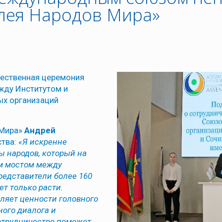
лея Народов Мира»
жественная церемония
жду Институтом и
х организаций
 Мира»
Андрей
ства:
«Я искренне
ы народов, который на
м мостом между
редставители более 160
ет только расти.
ляет ценности головного
ного диалога и
сотрудничество поможет