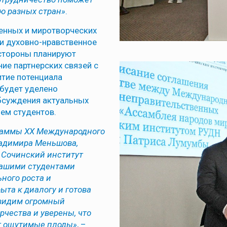
ю разных стран»
.
енных и миротворческих
 и духовно-нравственное
 стороны планируют
ие партнерских связей с
тие потенциала
будет уделено
бсуждения актуальных
ем студентов.
раммы XX Международного
адимира Меньшова,
 Сочинский институт
нашими студентами
ного роста и
та к диалогу и готова
 видим огромный
рчества и уверены, что
ет ощутимые плоды»
, –