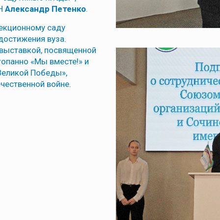
ДН
Александр Петенко
.
лекционному саду
достижения вуза.
овыставкой, посвященной
опанно «Мы вместе!» и
Великой Победы»,
чественной войне.