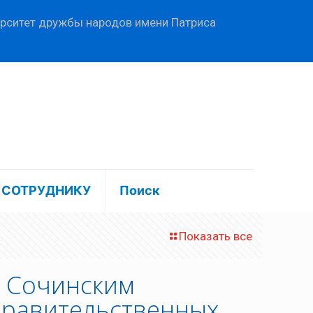
ерситет дружбы народов имени Патриса
СОТРУДНИКУ
Поиск
Показать все
у Сочинским
правительственных