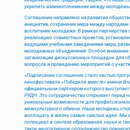
укрепить взаимопонимание между молодежь
Соглашение направлено на развитие обществ
инициатив, сохранение мира между народами
воспитание молодежи. В рамках партнерства
реализацию совместных проектов, установлен
ведущими учебными заведениями мира, разви
молодежных объединений. Особое внимание 
организации дискуссионных площадок для о
вопросов и проведению мероприятий с участи
«Подписание соглашение стало частью прог
кинофестиваля «Победили вместе» имени Вл
официальным партнером которого выступает
РУДН. Это сотрудничество открывает перед 
уникальные возможности для профессиональ
межкультурного обмена. Наша молодежь откры
воплощать в жизнь самые смелые идеи. Мы
потенциал в синтезе образования, науки и тво
такое многогранное сотрудничество принес