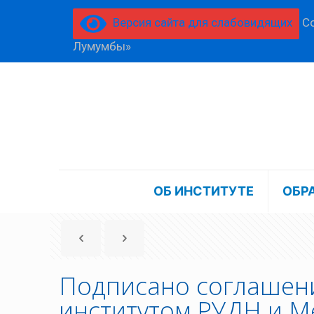
Версия сайта для слабовидящих
Со
Лумумбы»
ОБ ИНСТИТУТЕ
ОБР
Подписано соглашени
институтом РУДН и 