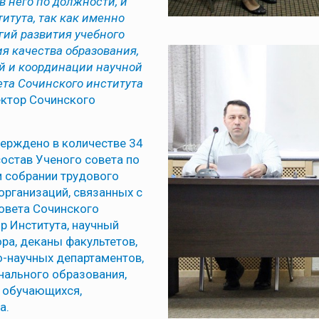
 него по должности, и
итута, так как именно
гий развития учебного
я качества образования,
й и координации научной
ета Сочинского института
ектор Сочинского
верждено в количестве 34
состав Ученого совета по
м собрании трудового
 организаций, связанных с
совета Сочинского
р Института, научный
ра, деканы факультетов,
-научных департаментов,
нального образования,
и обучающихся,
а.