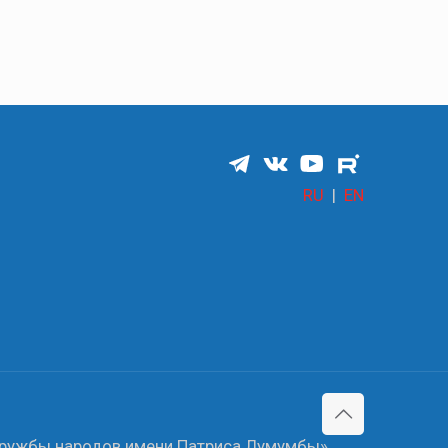
RU
|
EN
 дружбы народов имени Патриса Лумумбы»