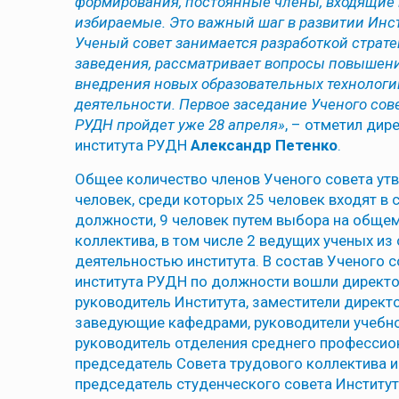
формирования, постоянные члены, входящие в
избираемые. Это важный шаг в развитии Инст
Ученый совет занимается разработкой страте
заведения, рассматривает вопросы повышени
внедрения новых образовательных технологи
деятельности. Первое заседание Ученого сов
РУДН пройдет уже 28 апреля»
, – отметил дир
института РУДН
Александр Петенко
.
Общее количество членов Ученого совета ут
человек, среди которых 25 человек входят в 
должности, 9 человек путем выбора на обще
коллектива, в том числе 2 ведущих ученых из
деятельностью института. В состав Ученого 
института РУДН по должности вошли директо
руководитель Института, заместители директо
заведующие кафедрами, руководители учебно
руководитель отделения среднего профессио
председатель Совета трудового коллектива 
председатель студенческого совета Институт