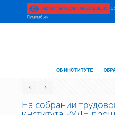
Версия сайта для слабовидящих
Со
Лумумбы»
ОБ ИНСТИТУТЕ
ОБР
На собрании трудово
института РУДН прош