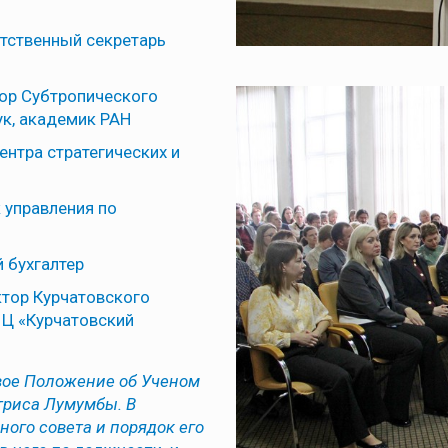
етственный секретарь
тор Субтропического
ук, академик РАН
центра стратегических и
к управления по
й бухгалтер
ктор Курчатовского
Ц «Курчатовский
овое Положение об Ученом
триса Лумумбы. В
ого совета и порядок его