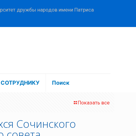
ерситет дружбы народов имени Патриса
СОТРУДНИКУ
Поиск
Показать все
хся Сочинского
о совета