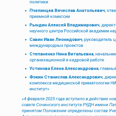
политики
Пчелинцев Вячеслав Анатольевич
, отв
приемной комиссии
Рындин Алексей Владимирович
, дирек
научного центра Российской академии на
Савин Иван Леонидович
, руководитель 
международных проектов
Степаненко Нина Витальевна
, начальни
организационной и кадровой работе
Устинова Елена Александровна
, главны
Фокин Станислав Александрович
, дире
комплекса медицинской приматологии НИ
институт»
«4 февраля 2025 года вступило в действие н
совете Сочинского института РУДН имени Па
принятом Положении определены состав Учен