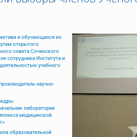
лектива и обучающихся из
путем открытого
еного совета Сочинского
шли сотрудники Института и
 деятельностью учебного
опроизводитель научно-
афедры
начальник лаборатории
мплекса медицинской
т»
дела образовательной