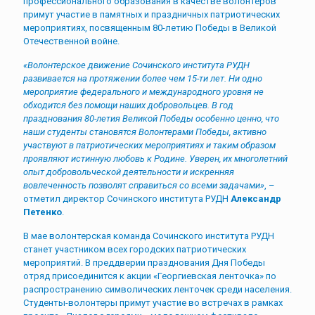
профессионального образования в качестве волонтеров
примут участие в памятных и праздничных патриотических
мероприятиях, посвященным 80-летию Победы в Великой
Отечественной войне.
«Волонтерское движение Сочинского института РУДН
развивается на протяжении более чем 15-ти лет. Ни одно
мероприятие федерального и международного уровня не
обходится без помощи наших добровольцев. В год
празднования 80-летия Великой Победы особенно ценно, что
наши студенты становятся Волонтерами Победы, активно
участвуют в патриотических мероприятиях и таким образом
проявляют истинную любовь к Родине. Уверен, их многолетний
опыт добровольческой деятельности и искренняя
вовлеченность позволят справиться со всеми задачами»
, –
отметил директор Сочинского института РУДН
Александр
Петенко
.
В мае волонтерская команда Сочинского института РУДН
станет участником всех городских патриотических
мероприятий. В преддверии празднования Дня Победы
отряд присоединится к акции «Георгиевская ленточка» по
распространению символических ленточек среди населения.
Студенты-волонтеры примут участие во встречах в рамках