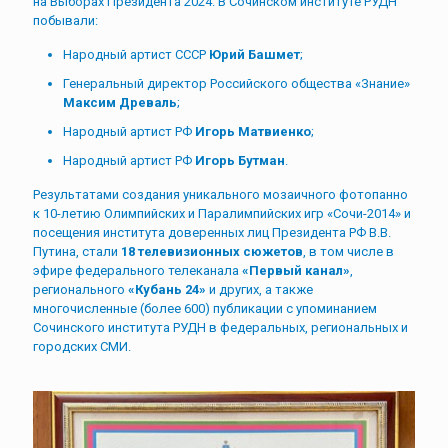
на Выборах Президента 2024. В Сочинском институте РУДН
побывали:
Народный артист СССР
Юрий Башмет
;
Генеральный директор Российского общества «Знание»
Максим Древаль
;
Народный артист РФ
Игорь Матвиенко
;
Народный артист РФ
Игорь Бутман
.
Результатами создания уникального мозаичного фотопанно
к 10-летию Олимпийских и Паралимпийских игр «Сочи-2014» и
посещения института доверенных лиц Президента РФ В.В.
Путина, стали
18 телевизионных сюжетов
, в том числе в
эфире федерального телеканала
«Первый канал»
,
регионального
«Кубань 24»
и других, а также
многочисленные (более 600) публикации с упоминанием
Сочинского института РУДН в федеральных, региональных и
городских СМИ.