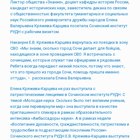
Лектор общества «Знание», доцент кафедры истории России,
кандидат исторических наук, заместитель декана по связям
с общественностью факультета гуманитарных и социальных
наук Российского университета дружбы народов Елена
Валерьевна Кряжева-Карцева посетила Сочинский институт
РУДН с рабочим визитом.
Накануне Е.В. Кряжева-Карцева вернулась из поездки в зону
СВО. «Мы знаем, сколько город Сочи делает для бойцов,
находящихся в зоне проведения СВО. Я встречалась с
сочинцами, которые служат там офицерами и рядовыми.
Ребята всегда передают низкий поклон, потому что знают,
что это пришло из города Сочи, помощь пришла именно
оттуда», – рассказала Елена Валерьевна.
Елена Кряжева-Карцева не раз выступала с
патриотическими лекциями в Сочинском институте РУДН. С
темой «Молодая наука. Сколько было лет великим ученым,
когда они перевернули мир» она выступила в качестве
приглашенного спикера в рамках образовательного
интенсива «Амбассадоры науки». А в рамках недели
«Воспитание духовности, гражданственности, патриотизма и
трудолюбия в подрастающем поколении России»
Сочинского института РУДН Е.В. Кряжева-Карцева выступила