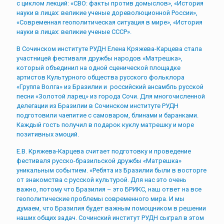
с циклом лекций: «СВО: факты против домыслов», «История
науки в лицах: великие ученые дореволюционной России»,
«Современная геополитическая ситуация в мире», «История
науки в лицах: великие ученые СССР».
В Сочинском институте РУДН Елена Кряжева-Карцева стала
участницей фестиваля дружбы народов «Матрешка»,
который объединил на одной сценической площадке
артистов Культурного общества русского фольклора
«Группа Волга» из Бразилии и российский ансамбль русской
песни «Золотой ларец» из города Сочи. Для многочисленной
делегации из Бразилии в Сочинском институте РУДН
подготовили чаепитие с самоваром, блинами и баранками.
Каждый гость получил в подарок куклу матрешку и море
позитивных эмоций.
Е.В. Кряжева-Карцева считает подготовку и проведение
фестиваля русско-бразильской дружбы «Матрешка»
уникальным событием. «Ребята из Бразилии были в восторге
от знакомства с русской культурой. Для нас это очень
важно, потому что Бразилия – это БРИКС, наш ответ на все
геополитические проблемы современного мира. И мы
думаем, что Бразилия будет важным помощником в решении
наших общих задач. Сочинский институт РУДН сыграл в этом