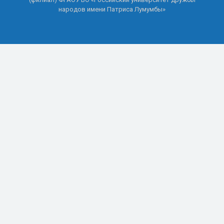
народов имени Патриса Лумумбы»