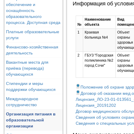
Информация об условия
обеспечение и
оснащённость
образовательного
Наименование
Вид
процесса. Доступная среда
№
объекта
помещен
Платные образовательные
1
Краевая
Объект
услуги
больница №4
охраны
здоровья
Финансово-хозяйственная
обучающ
деятельность
2
ГБУЗ "Городская
Объект
поликлиника №2
охраны
Вакантные места для
город Сочи"
здоровья
приёма (перевода)
обучающ
обучающихся
Стипендии и меры
Положение об охране здор
поддержки обучающихся
Договор об оказании мед.
Международное
Лицензия_ЛО-23-01-013561_
сотрудничество
Лицензия_20191202
Договор медицинского обсл
Организация питания в
Сведения об условиях охра
образовательной
Сведения о специальных усл
организации