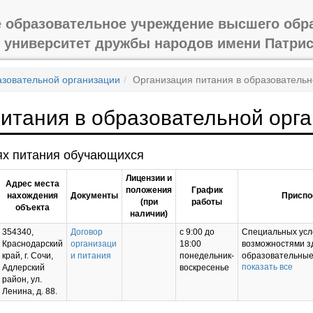
 образовательное учреждение высшего обр
й университет дружбы народов имени Патри
азовательной организации
Организация питания в образовательн
итания в образовательной орг
ях питания обучающихся
Лицензии и
Адрес места
положения
График
нахождения
Документы
Приспо
(при
работы
объекта
наличии)
354340,
Договор
с 9:00 до
Специальных усл
Краснодарский
организаци
18:00
возможностями зд
край, г. Сочи,
и питания
понедельник-
образовательные 
показать все
Адлерский
воскресенье
предусматривают 
район, ул.
питания, учебног
Ленина, д. 88.
подъемная платф