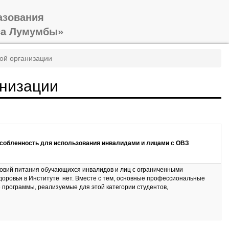
азования
са Лумумбы»
ой организации
анизации
собленность для использования инвалидами и лицами с ОВЗ
овий питания обучающихся инвалидов и лиц с ограниченными
оровья в Институте нет. Вместе с тем, основные профессиональные
программы, реализуемые для этой категории студентов,
их особые потребности, в том числе в части организации режима
о графика и пр. Заключен договор со столовой, в которой предусмотрена
орма для людей с ограниченными возможностями.