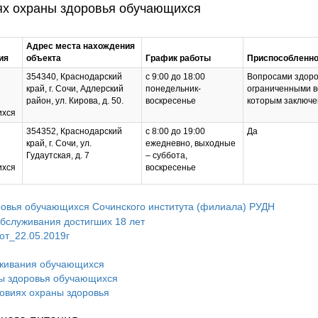
х охраны здоровья обучающихся
Адрес места нахождения
ия
объекта
График работы
Приспособленно
354340, Краснодарский
с 9:00 до 18:00
Вопросами здоров
край, г. Сочи, Адлерский
понедельник-
ограниченными в
район, ул. Кирова, д. 50.
воскресенье
которым заключе
ихся
354352, Краснодарский
с 8:00 до 19:00
Да
край, г. Сочи, ул.
ежедневно, выходные
Гудаутская, д. 7
– суббота,
ихся
воскресенье
овья обучающихся Сочинского института (филиала) РУДН
обслуживания достигших 18 лет
от_22.05.2019г
уживания обучающихся
ны здоровья обучающихся
овиях охраны здоровья